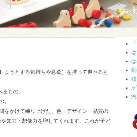
『
は
は
動
をしようとする気持ちや意欲）を持って遊べるも
積
ゲ
べるもの。
汽
の。
時間をかけて練り上げた、色・デザイン・品質の
力や知力・想像力を増してくれます。これが子ど
。