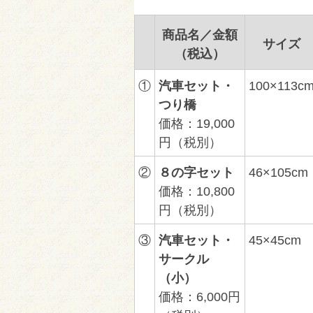
商品名／金額
サイズ
（税込）
①
汽車セット・
100×113c
つり橋
価格：19,000
円（税別）
②
８の字セット
46×105cm
価格：10,800
円（税別）
③
汽車セット・
45×45cm
サークル
（小）
価格：6,000円