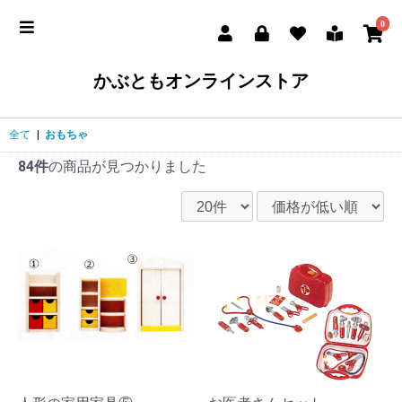
0
かぶともオンラインストア
全て
|
おもちゃ
84件
の商品が見つかりました