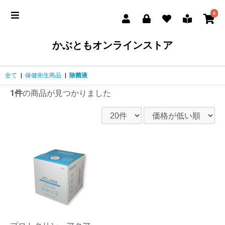
0
かぶともオンラインストア
全て
|
保健衛生商品
|
除菌液
1件
の商品が見つかりました