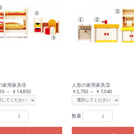
の家用家具④
人形の家用家具③
10 ～ ￥14,850
￥2,750 ～ ￥7,040
数量