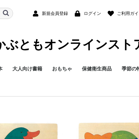
新規会員登録
ログイン
ご利用ガイ
かぶともオンラインスト
本
大人向け書籍
おもちゃ
保健衛生商品
季節の
～2才向け
～4才向け
～5才向け
学生以上向け
産お祝い
音館のおすすめセッ
居和の絵本・DVD
松居直の書籍
乳児向け
幼児向け
出産お祝い
モビール
パズル・ゲーム
人形・ごっこあそび
積み木
汽車セット
木のおもちゃ
虫よけ
除菌液
霧化器
洗濯洗剤
室内で
季節の
特集