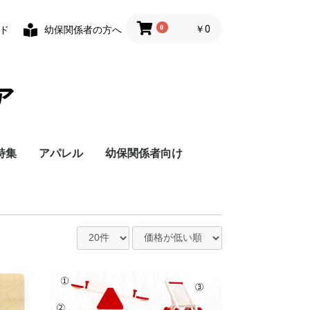
0
￥0
ド
幼保関係者の方へ
ア
特集
アパレル
幼保関係者向け
遊べるおもちゃ
おすすめ絵本
福音館書店
偕成社
月刊絵本（2025年
月刊絵本（2026年
セット絵本
新年度教材
食器
家具・備品
玩具
出産お祝いセット
送料
送料
度）
度）