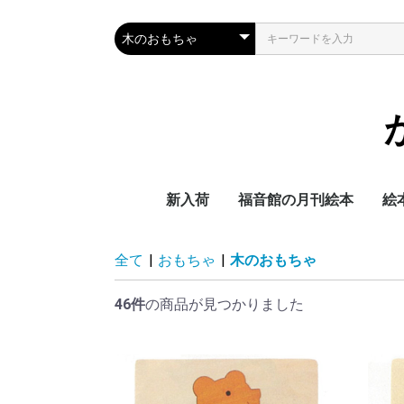
新入荷
福音館の月刊絵本
絵
2025年度
2026年度
送料
0
3
4
小
出
福
松
全て
|
おもちゃ
|
木のおもちゃ
ト
46件
の商品が見つかりました