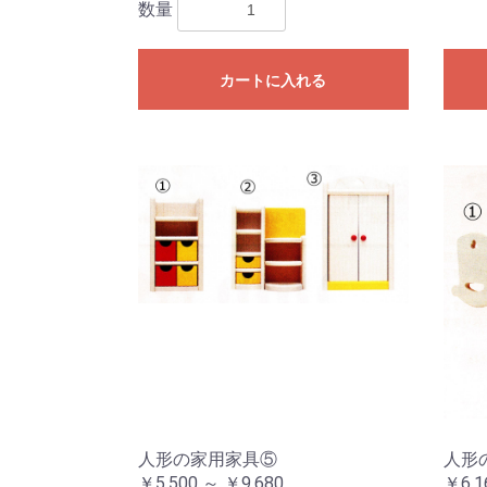
数量
カートに入れる
人形の家用家具⑤
人形
￥5,500 ～ ￥9,680
￥6,1