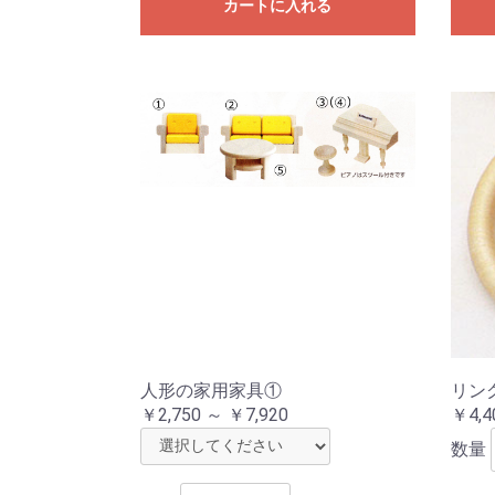
カートに入れる
人形の家用家具①
リン
￥2,750 ～ ￥7,920
￥4,4
数量