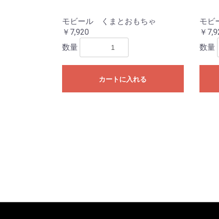
モビール くまとおもちゃ
モビ
￥7,920
￥7,9
数量
数量
カートに入れる