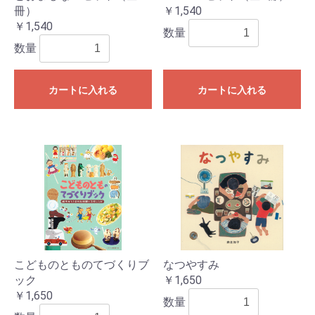
冊）
￥1,540
￥1,540
数量
数量
カートに入れる
カートに入れる
こどものとものてづくりブ
なつやすみ
ック
￥1,650
￥1,650
数量